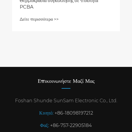
Θερμοκρασία συγκόλλησης σε ποιότητα
PCBA
Δείτε περισσότερα >>
Επικοινωνήστε Μαζί Μας
Foshan Shunde SunSam Electronic Co., Ltd.
Κινητό:
+86-18098197212
Φαξ:
+86-757-22905184