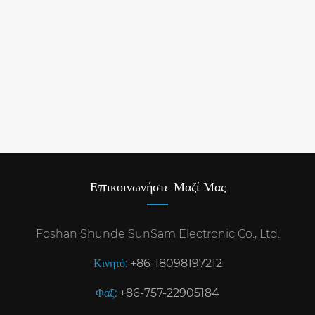
Επικοινωνήστε Μαζί Μας
Foshan Shunde SunSam Electronic Co., Ltd.
Κινητό:
+86-18098197212
Φαξ:
+86-757-22905184