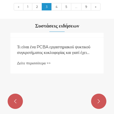
«
1
2
3
4
5
...
9
»
Συστάσεις ειδήσεων
Πλεονεκτήματα PCBA θερμοσίφωνα
αποθήκευσης
Δείτε περισσότερα >>

