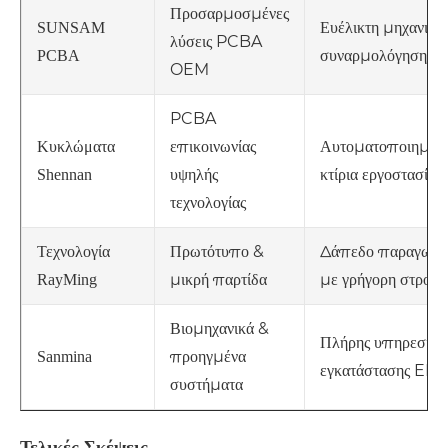
Προσαρμοσμένες
Ευέλικτη μηχανική 
SUNSAM
λύσεις PCBA
συναρμολόγηση
PCBA
OEM
PCBA
επικοινωνίας
Αυτοματοποιημέν
Κυκλώματα
υψηλής
κτίρια εργοστασίων
Shennan
τεχνολογίας
Πρωτότυπο &
Δάπεδο παραγωγή
Τεχνολογία
μικρή παρτίδα
με γρήγορη στροφή
RayMing
Βιομηχανικά &
Πλήρης υπηρεσία
προηγμένα
Sanmina
εγκατάστασης EM
συστήματα
Τελικές Σκέψεις