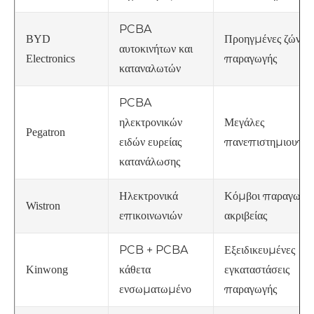
PCBA
Προηγμένες ζώνες
BYD
αυτοκινήτων και
παραγωγής
Electronics
καταναλωτών
PCBA
ηλεκτρονικών
Μεγάλες
Pegatron
ειδών ευρείας
πανεπιστημιουπόλ
κατανάλωσης
Ηλεκτρονικά
Κόμβοι παραγωγή
Wistron
επικοινωνιών
ακριβείας
PCB + PCBA
Εξειδικευμένες
κάθετα
εγκαταστάσεις
Kinwong
ενσωματωμένο
παραγωγής