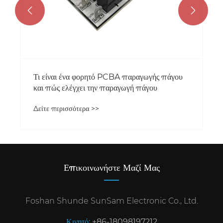


Επικοινωνήστε Μαζί Μας
Foshan Shunde SunSam Electronic Co., Ltd.
Κινητό:
+86-18098197212