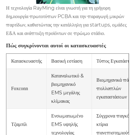
Η τεχνολογία RayMing είναι γνωστή για τη γρήγορη
δημιουργία πρωτοτύπων PCBA και την παραγωγή μικρών
παρτίδων, καθιστώντας την κατάλληλη για startups, ομάδες
Ε&Α και ανάπτυξη προϊόντων σε πρώιμο στάδιο.
Πώς συγκρίνονται αυτοί οι κατασκευαστές
Βασική εστίαση
Τύπος Εγκατάστασ
Κατασκευαστής
Καταναλωτικό &
Βιομηχανικά πάρκ
βιομηχανικό
πολλαπλών
Foxconn
EMS μεγάλης
εγκαταστάσεων
κλίμακας
Ενσωματωμένο
Σύγχρονα παγκόσμ
EMS υψηλής
κτίρια
Τζαμπίλ
τεχνολογίας
πανεπιστημιούπο